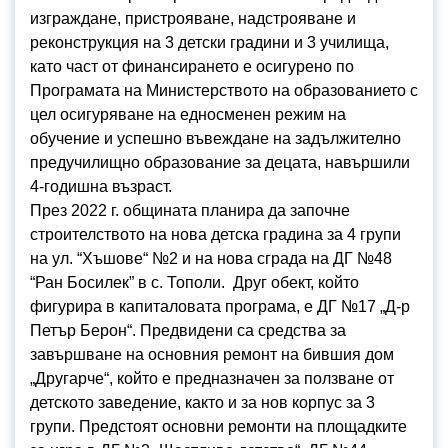
изграждане, пристрояване, надстрояване и
реконструкция на 3 детски градини и 3 училища,
като част от финансирането е осигурено по
Програмата на Министерството на образованието с
цел осигуряване на едносменен режим на
обучение и успешно въвеждане на задължително
предучилищно образование за децата, навършили
4-годишна възраст.
През 2022 г. общината планира да започне
строителството на нова детска градина за 4 групи
на ул. “Хъшове“ №2 и на нова сграда на ДГ №48
“Ран Босилек” в с. Тополи. Друг обект, който
фигурира в капиталовата програма, е ДГ №17 „Д-р
Петър Берон“. Предвидени са средства за
завършване на основния ремонт на бившия дом
„Другарче“, който е предназначен за ползване от
детското заведение, както и за нов корпус за 3
групи. Предстоят основни ремонти на площадките