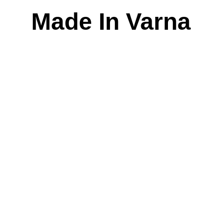
Skip
Made In Varna
to
content