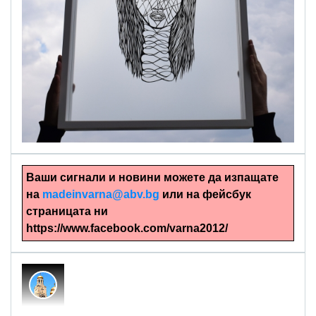
alinapapercut.com
Ръчно изрязани картини
Ваши сигнали и новини можете да изпащате
на
madeinvarna@abv.bg
или на фейсбук
страницата ни
https://www.facebook.com/varna2012/