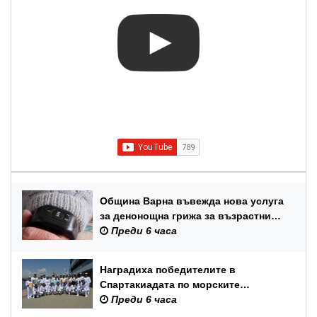
Община Варна въвежда нова услуга
за денонощна грижа за възрастни
хора и лица с трайни увреждания
Преди 6 часа
Наградиха победителите в
Спартакиадата по морските
спортове на Военноморските сили
Преди 6 часа