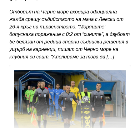
Отборът на Черно море входира официална
жалба срещу съдийството на мача с Левски от
26-я кръг на първенството. “Моряците”
допуснаха поражение с 0:2 от “сините”, а двубоят
бе белязан от редица спорни съдийски решения в
ущърб на варненци, пишат от Черно море на
клубния си сайт. “Апелираме за това да […]