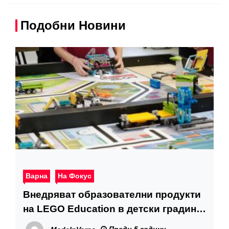
Подобни Новини
Варна
На Фокус
Внедряват образователни продукти
на LEGO Education в детски градини
и училища във Варна
Преди 5 години