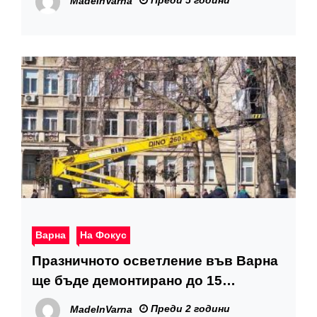
MadeInVarna
Варна
На Фокус
Празничното осветление във Варна
ще бъде демонтирано до 15
февруари
Преди 2 години
MadeInVarna