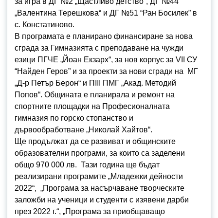
за игра в ДГ №2 „Щастливо детство“, ДГ №44
„Валентина Терешкова“ и ДГ №51 “Ран Босилек” в
с. Констатиново.
В програмата е планирано финансиране за нова
сграда за Гимназията с преподаване на чужди
езици ПГЧЕ „Йоан Екзарх“, за нов корпус за VII СУ
“Найден Геров” и за проекти за нови сгради на МГ
„Д-р Петър Берон“ и ПІІІ ПМГ „Акад. Методий
Попов“. Общината е планирала и ремонт на
спортните площадки на Професионалната
гимназия по горско стопанство и
дървообработване „Николай Хайтов“.
Ще продължат да се развиват и общинските
образователни програми, за които са заделени
общо 970 000 лв. Тази година ще бъдат
реализирани програмите „Младежки дейности
2022“, „Програма за насърчаване творческите
заложби на ученици и студенти с изявени дарби
през 2022 г.“, „Програма за приобщаващо