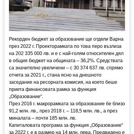
Рекорден бюджет за образование ще отдели Варна
през 2022 г. Проекторамката по това перо възлиза
на 202 335 000 лв. и е с най-голям относителен дял
в общия бюджет на общината – 36,2%. Средствата
са значително увеличени – с 30 374 637 лв. спрямо
отчета за 2021 г., стана ясно на днешното
заседание на ресорната комисия, на което беше
приета финансовата рамка за функция
„Образование“.
През 2016 г. макрорамката за образование бе близо
91,2 млн. лв., през 2018 г. – 118,5 млн. лв., а през
миналата – почти 185 млн. лв.
Капиталовата програма за функция „Образование“
за 2022 г. е в размер на 14 млн. лева. Предвидено е