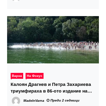
Варна
На Фокус
Калоян Драгнев и Петра Захариева
триумфираха в 86-ото издание на
плувния маратон „Галата – Варна“
Преди 2 седмици
MadeInVarna