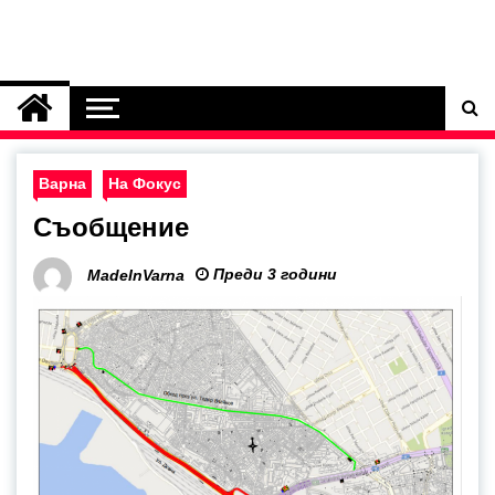
Варна
На Фокус
Съобщение
Преди 3 години
MadeInVarna