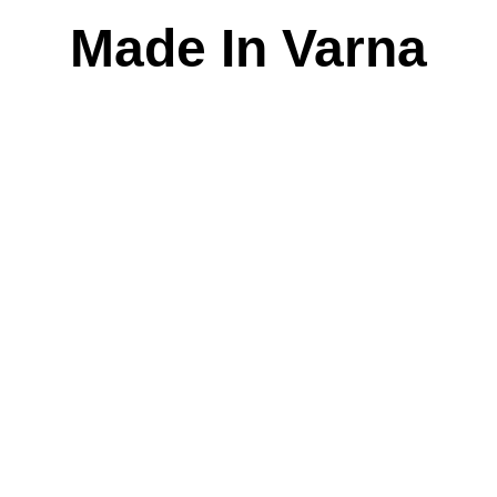
Skip
Made In Varna
to
content