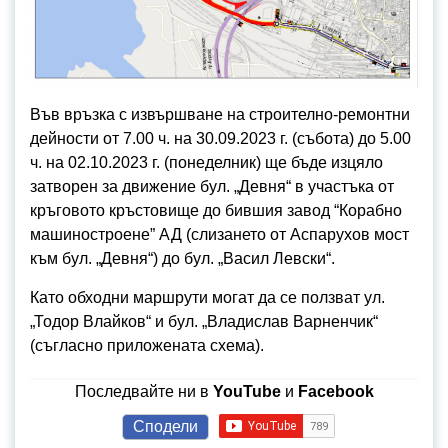
Във връзка с извършване на строително-ремонтни
дейности от 7.00 ч. на 30.09.2023 г. (събота) до 5.00
ч. на 02.10.2023 г. (понеделник) ще бъде изцяло
затворен за движение бул. „Девня“ в участъка от
кръговото кръстовище до бившия завод “Корабно
машиностроене” АД (слизането от Аспарухов мост
към бул. „Девня“) до бул. „Васил Левски“.
Като обходни маршрути могат да се ползват ул.
„Тодор Влайков“ и бул. „Владислав Варненчик“
(съгласно приложената схема).
Последвайте ни в
YouTube
и
Facebook
Сподели