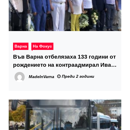
Варна
На Фокус
Във Варна отбелязаха 133 години от
рождението на контраадмирал Иван
Вариклечков
Преди 2 години
MadeInVarna