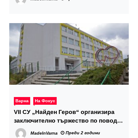
Варна
На Фокус
VII СУ „Найден Геров“ организира
заключително тържество по повод
60-ата си годишнина
Преди 2 години
MadeInVarna