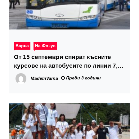
Варна
На Фокус
От 15 септември спират късните
курсове на автобусите по линии 7,
17, 20, 31 и 148
Преди 3 години
MadeInVarna