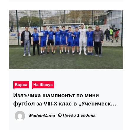
Варна
На Фокус
Излъчиха шампионът по мини
футбол за VIII-X клас в „Ученическа
купа Варна 2025“
Преди 1 година
MadeInVarna