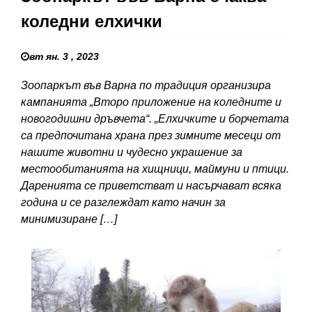
коледни елхички
вт ян. 3 , 2023
Зоопаркът във Варна по традиция организира
кампанията „Второ приложение на коледните и
новогодишни дръвчета“. „Елхичките и борчетата
са предпочитана храна през зимните месеци от
нашите животни и чудесно украшение за
местообитанията на хищници, маймуни и птици.
Даренията се приветстват и насърчават всяка
година и се разглеждат като начин за
минимизиране […]