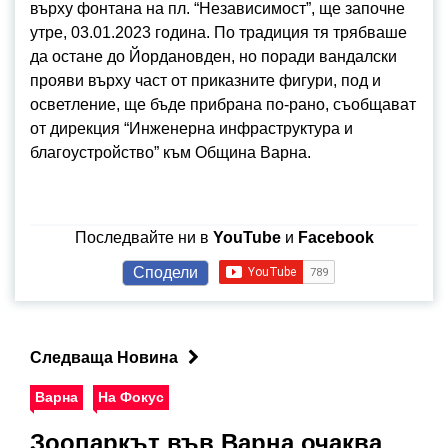
върху фонтана на пл. “Независимост”, ще започне
утре, 03.01.2023 година. По традиция тя трябваше
да остане до Йордановден, но поради вандалски
прояви върху част от приказните фигури, под и
осветление, ще бъде прибрана по-рано, съобщават
от дирекция “Инженерна инфраструктура и
благоустройство” към Община Варна.
Последвайте ни в
YouTube
и
Facebook
Сподели
Следваща Новина
Варна
На Фокус
Зоопаркът във Варна очаква