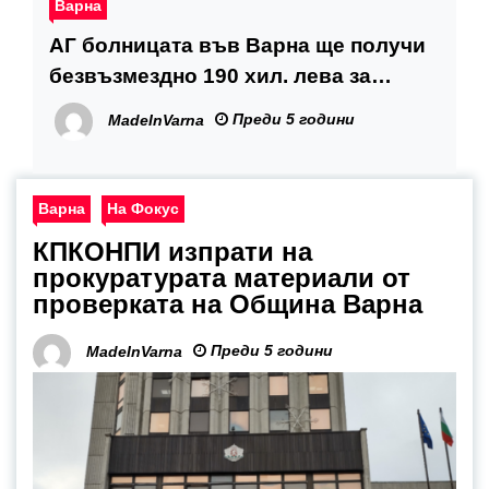
Варна
АГ болницата във Варна ще получи
безвъзмездно 190 хил. лева за
ремонтни дейности
Преди 5 години
MadeInVarna
Варна
На Фокус
КПКОНПИ изпрати на
прокуратурата материали от
проверката на Община Варна
Преди 5 години
MadeInVarna