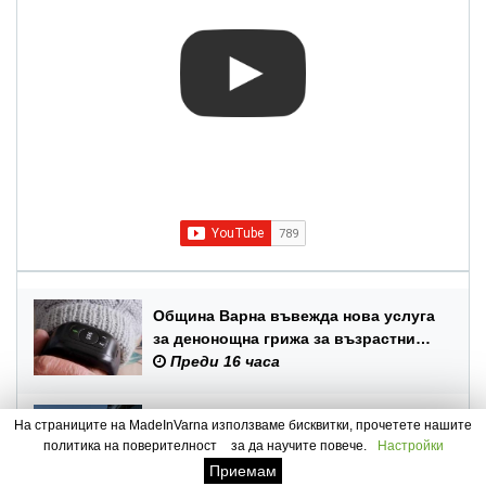
Община Варна въвежда нова услуга
за денонощна грижа за възрастни
хора и лица с трайни увреждания
Преди 16 часа
Наградиха победителите в
На страниците на MadeInVarna използваме бисквитки, прочетете нашите
Спартакиадата по морските
политика на поверителност
за да научите повече.
Настройки
спортове на Военноморските сили
Преди 16 часа
Приемам