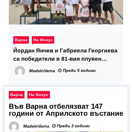
Варна
На Фокус
Йордан Янчев и Габриела Георгиева
са победители в 81-вия плувен
маратон Галата-Варна
Преди 5 години
MadeInVarna
Варна
На Фокус
Във Варна отбелязват 147
години от Априлското въстание
Преди 3 години
MadeInVarna