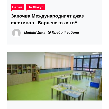
Варна
На Фокус
Започва Международният джаз
фестивал „Варненско лято“
Преди 4 години
MadeInVarna