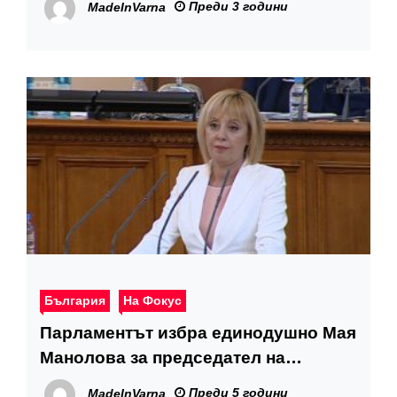
Преди 3 години
MadeInVarna
образованието
България
На Фокус
Парламентът избра единодушно Мая
Манолова за председател на
Комисията по ревизията
Преди 5 години
MadeInVarna