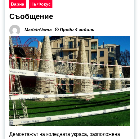
Варна
На Фокус
Съобщение
Преди 4 години
MadeInVarna
Демонтажът на коледната украса, разположена