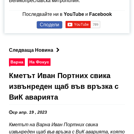
Великопреславска митрополия.
Последвайте ни в
YouTube
и
Facebook
Сподели
Следваща Новина
Варна
На Фокус
Кметът Иван Портних свика
извънреден щаб във връзка с
ВиК аварията
ср апр. 19 , 2023
Кметът на Варна Иван Портних свика
извънреден щаб във връзка с ВиК аварията, която