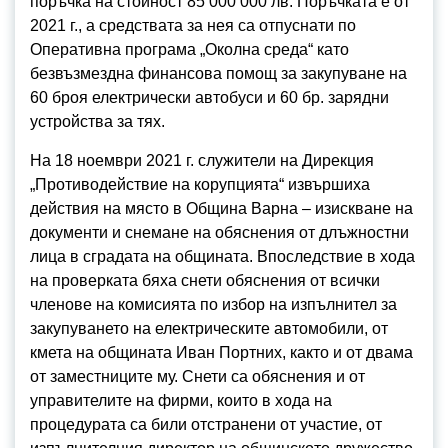
поръчка на стойност 85 000 000 лв. Поръчката е от
2021 г., а средствата за нея са отпуснати по
Оперативна програма „Околна среда“ като
безвъзмездна финансова помощ за закупуване на
60 броя електрически автобуси и 60 бр. зарядни
устройства за тях.
На 18 ноември 2021 г. служители на Дирекция
„Противодействие на корупцията“ извършиха
действия на място в Община Варна – изискване на
документи и снемане на обяснения от длъжностни
лица в сградата на общината. Впоследствие в хода
на проверката бяха снети обяснения от всички
членове на комисията по избор на изпълнител за
закупуването на електрическите автомобили, от
кмета на общината Иван Портних, както и от двама
от заместниците му. Снети са обяснения и от
управителите на фирми, които в хода на
процедурата са били отстранени от участие, от