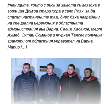
Учениците, които с риск за живота си влязоха в
горящия Дом за стари хора в село Рояк, за да
спасят настанените там, днес бяха наградени
на специална церемония в областната
администрация във Варна. Селим Хасанов, Мерт
Ахмед, Октай Османов и Фуркан Тансел получиха
грамоти от областния управител на Варна
Марио […]