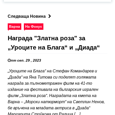
Следваща Новина
Варна
На Фокус
Награда "Златна роза" за
„Уроците на Блага“ и „Диада“
пт сеп. 29 , 2023
„Уроците на Блага“ на Стефан Командарев и
„Диада“ на Яна Титова си поделят голямата
награда за пълнометражен филм на 41-то
издание на фестивала на българския игрален
филм „Златна роза“. Наградата на кмета на
Варна – „Морски натюрморт“ на Светлин Ненов,
бе връчена на младата актриса в „Диада“
Маргарита Стойкова от Ралица […]